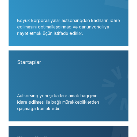
Düyməni sixaraq mən
məxfilik siyasəti
ilə
razılaşıram
Müştərilərimiz
Sertifikatlar