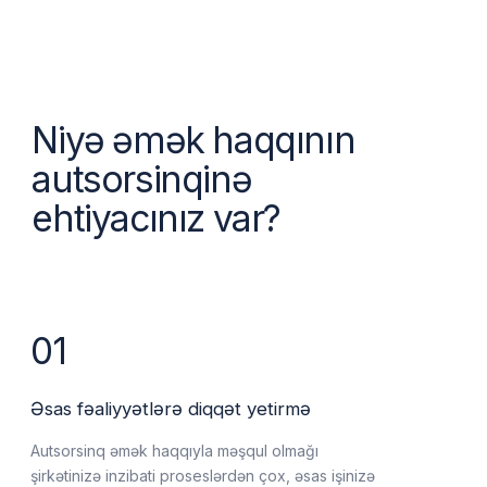
Əsas fəaliyyətlərə diqqət yetirmə
Autsorsinq əmək haqqıyla məşqul olmağı
şirkətinizə inzibati proseslərdən çox, əsas işinizə
diqqət yetirməyə imkan verəcəkdir.
02
Pul qənaətı
Autsorsinq daxili mühasibat departamentinin və
ya əmək haqqı mühasibinin saxlanmasından
daha sərfəli ola bilər
03
Hüquqi təhlükəsizlik
Mütəxəssislərimiz əmək haqqının ödənilməsi ilə bağlı
bütün hüquqi qaydalara və vergi öhdəliklərinə riayət
olunmasını təmin edəcəklər.