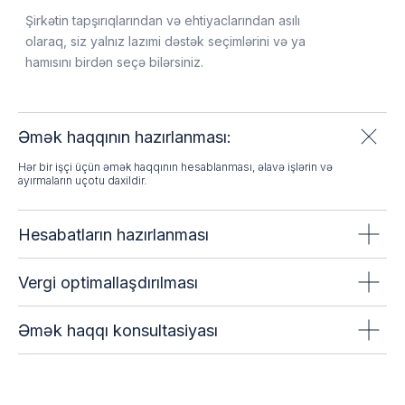
Böyük korporasiyalar autsorsinqdən kadrların idarə
edilməsini optimallaşdırmaq və qanunvericiliyə
riayət etmək üçün istifadə edirlər.
Startaplar
Əmək haqqının hazırlanması:
Hər bir işçi üçün əmək haqqının hesablanması, əlavə işlərin və
ayırmaların uçotu daxildir.
Autsorsinq yeni şirkətlərə əmək haqqının
idarə edilməsi ilə bağlı mürəkkəbliklərdən
qaçmağa kömək edir.
Hesabatların hazırlanması
Vergi optimallaşdırılması
Sənayelərdə
tənzimlənən şirkətlər
Əmək haqqı konsultasiyası
Ciddi tənzimləmə və qaydalara tabe olan
şirkətlər qanunvericiliyə uyğunluğu təmin etmək
və cərimələrdən yayınmaq üçün autsorsinq
xidmətlərindən istifadə edirlər.