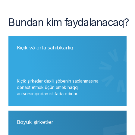
Pulsuz konsultasiya
Əlaqə məlumatlarınızı buraxın.
Menecerimiz sizinlə əlaqə saxlayacaq
və hər hansı sualınızla bağlı sizə
məsləhət verəcək.
Müraciəti təqdim etmək