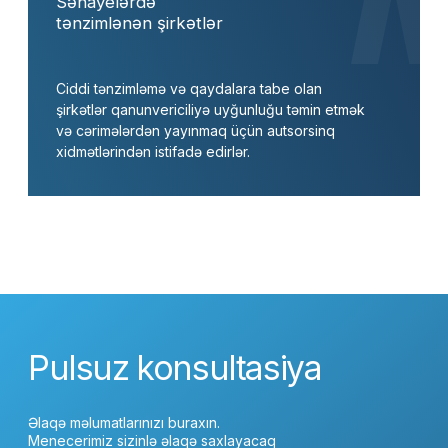
ISO 9001
ISO 27001
ISAE 3402
Şirkətimiz ISO 9001, ISO 27 001 və
ISAE 3402 sertifikatlarına malikdir və
bu, xidmətlərimizin yüksək keyfiyyət
və təhlükəsizliyini təsdiqləyir.
Bizimlə əlaqə saxlayın
+7 708 970 33 75
INFO@ALPHIOR.COM
Filialların ünvanları: