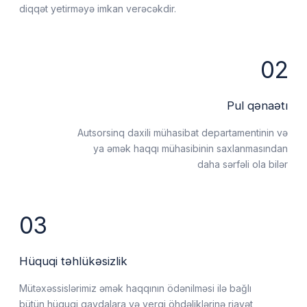
04
İstənilən sualın həlli
Alphior mütəxəssisləri əmək haqqı
ilə bağlı istənilən məsələni həll edə
biləcəklər.
Müşayiətə
nə daxildir?
Şirkətin tapşırıqlarından və ehtiyaclarından asılı
olaraq, siz yalnız lazımi dəstək seçimlərini və ya
hamısını birdən seçə bilərsiniz.