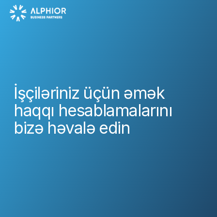
İşçiləriniz üçün əmək
haqqı hesablamalarını
bizə həvalə edin
Bu, işçilərini dəqiq və vaxtında
ödənişlərlə təmin etmək, qanuni
qaydalara riayət etmək, vaxt və
resurslara qənaət etmək istəyənlər
üçün həll yoludur.