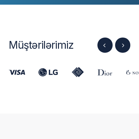
Şirkət haqqında
Əlaqə
Xəbərlər və məqalələr
Pulsuz konsultasiya
Mühasibat və
Hüquqi
vergi uçotu
dəstək
Əmək haqqının
Kadrların seçilməsi
hesablanması
və işə qəbulu
İnsan resurslarının
1C istifadə edərək
idarə edilməsi
İT autsorsing
Autstaffinq