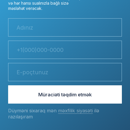
Qazaxıstan Respublikası, Almatı,
Abay k., 52k2, 6-cı mərtəbə
Azərbaycan, Bakı, Səməd Vurğun k., 34,
AF Mall, 18-ci mərtəbə
Özbəkistan Respublikası, Daşkənd, st.
Əfrasiab 4B, 4-cü mərtəbə, otaq 406
Gürcüstan, Tbilisi, Şota
Nadiraşvili k., 44, 2