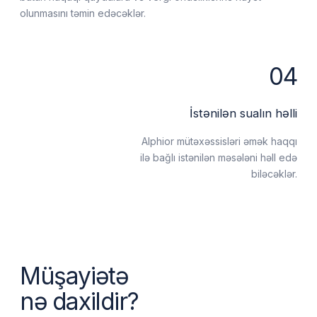
Bundan kim faydalanacaq?
Kiçik və orta sahibkarlıq
Kiçik şirkətlər daxili şöbənin saxlanmasına
qənaət etmək üçün əmək haqqı
autsorsinqindən istifadə edirlər.
Böyük şirkətlər