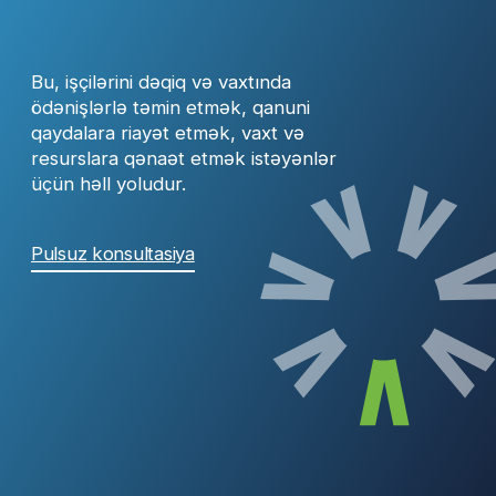
Pulsuz konsultasiya
Niyə əmək haqqının
autsorsinqinə
ehtiyacınız var?
01